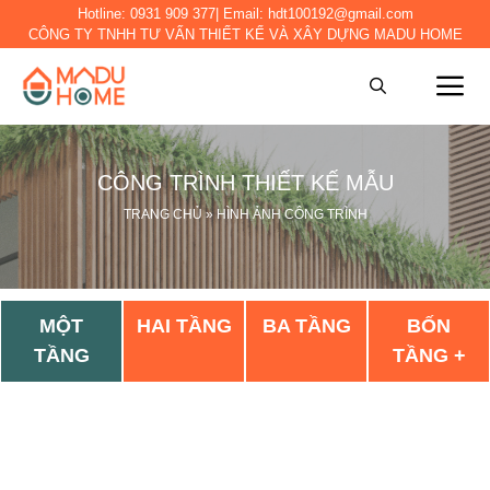
Hotline:
0931 909 377
| Email:
hdt100192@gmail.com
CÔNG TY TNHH TƯ VẤN THIẾT KẾ VÀ XÂY DỰNG MADU HOME
CÔNG TRÌNH THIẾT KẾ MẪU
TRANG CHỦ
»
HÌNH ẢNH CÔNG TRÌNH
MỘT
HAI TẦNG
BA TẦNG
BỐN
TẦNG
TẦNG +