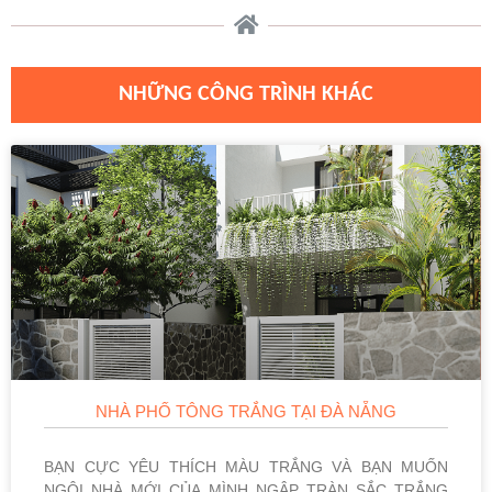
NHỮNG CÔNG TRÌNH KHÁC
NHÀ PHỐ TÔNG TRẮNG TẠI ĐÀ NẴNG
BẠN CỰC YÊU THÍCH MÀU TRẮNG VÀ BẠN MUỐN
NGÔI NHÀ MỚI CỦA MÌNH NGẬP TRÀN SẮC TRẮNG