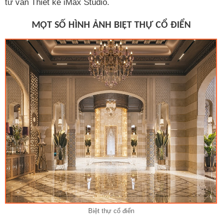
tư vấn Thiết kế iMax Studio.
MỘT SỐ HÌNH ẢNH BIỆT THỰ CỔ ĐIỂN
Biệt thự cổ điển