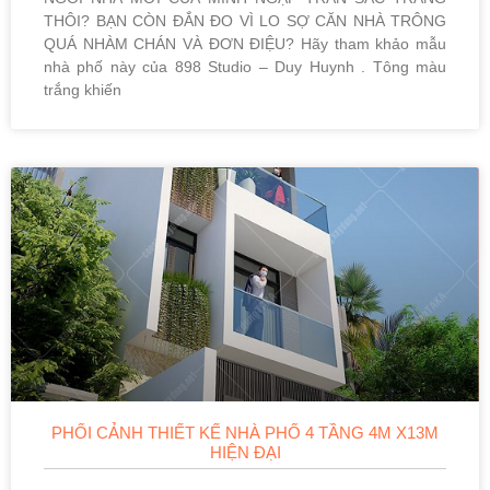
THÔI? BẠN CÒN ĐẮN ĐO VÌ LO SỢ CĂN NHÀ TRÔNG
QUÁ NHÀM CHÁN VÀ ĐƠN ĐIỆU? Hãy tham khảo mẫu
nhà phố này của 898 Studio – Duy Huynh . Tông màu
trắng khiến
PHỐI CẢNH THIẾT KẾ NHÀ PHỐ 4 TẦNG 4M X13M
HIỆN ĐẠI