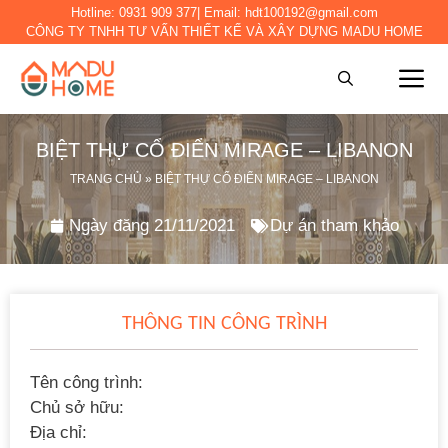
Hotline:
0931 909 377
| Email:
hdt100192@gmail.com
CÔNG TY TNHH TƯ VẤN THIẾT KẾ VÀ XÂY DỰNG MADU HOME
BIỆT THỰ CỔ ĐIỂN MIRAGE – LIBANON
TRANG CHỦ
»
BIỆT THỰ CỔ ĐIỂN MIRAGE – LIBANON
Ngày đăng
21/11/2021
Dự án tham khảo
THÔNG TIN CÔNG TRÌNH
Tên công trình:
Chủ sở hữu:
Địa chỉ: