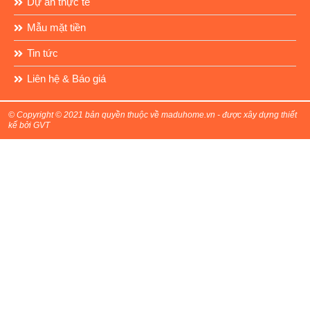
Dự án thực tế
Mẫu mặt tiền
Tin tức
Liên hệ & Báo giá
© Copyright © 2021 bản quyền thuộc về maduhome.vn - được xây dựng thiết
kế bởi GVT