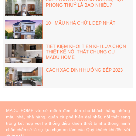
PHONG THUỶ LÀ BAO NHIÊU?
10+ MẪU NHÀ CHỮ L ĐẸP NHẤT
TIẾT KIỆM KHỐI TIỀN KHI LỰA CHỌN
THIẾT KẾ NỘI THẤT CHUNG CƯ –
MADU HOME
CÁCH XÁC ĐỊNH HƯỚNG BẾP 2023
MADU HOME với sứ mệnh đem đến cho khách hàng những
mẫu nhà, nhà hàng, quán cà phê hiện đại nhất, nội thất sang
trọng kết hợp với hệ thống điều khiển thiết bị nhà thông minh
chắc chắn sẽ là sự lựa chọn an tâm của Quý khách khi đến với