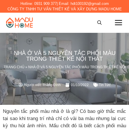
Hotline:
0931 909 377
| Email:
hdt100192@gmail.com
CÔNG TY TNHH TƯ VẤN THIẾT KẾ VÀ XÂY DỰNG MADU HOME
NHÀ Ở VÀ 5 NGUYÊN TẮC PHỐI MÀU
TRONG THIẾT KẾ NỘI THẤT
TRANG CHỦ
»
NHÀ Ở VÀ 5 NGUYÊN TẮC PHỐI MÀU TRONG THIẾT KẾ NỘI
THẤT
Người viết:
Thắng Đình
01/10/2022
Tin Tức
Nguyên tắc phối màu nhà ở là gì? Có bao giờ thắc mắc
tại sao khi trang trí nhà chỉ có vài ba màu nhưng lại cực
kỳ thu hút ánh nhìn. Mấu chốt đó là biết cách phối màu