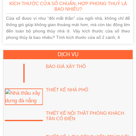
KÍCH THƯỚC CỬA SỔ CHUẨN, HỢP PHONG THUỶ LÀ
BAO NHIÊU?
Cửa sổ được ví như “đôi mắt thần” của ngôi nhà, không chỉ để
thông gió giúp không gian thoáng mát hơn, mà còn tác động lớn
đến toàn bộ phong thủy nhà ở. Vậy kích thước cửa sổ theo
phong thủy là bao nhiêu? Tính kích thước cửa sổ 2 cánh, 4
DỊCH VỤ
BÁO GIÁ XÂY THÔ
THIẾT KẾ NHÀ PHỐ
THIẾT KẾ NỘI THẤT PHÒNG KHÁCH
TÂN CỔ ĐIỂN