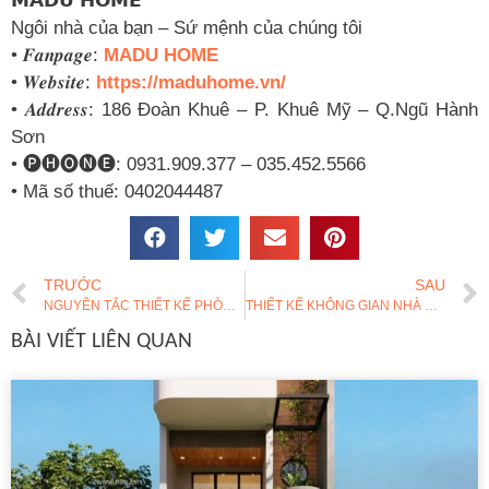
𝗠𝗔𝗗𝗨 𝗛𝗢𝗠𝗘
Ngôi nhà của bạn – Sứ mệnh của chúng tôi
• 𝑭𝒂𝒏𝒑𝒂𝒈𝒆:
MADU HOME
• 𝑾𝒆𝒃𝒔𝒊𝒕𝒆:
https://maduhome.vn/
• 𝑨𝒅𝒅𝒓𝒆𝒔𝒔: 186 Đoàn Khuê – P. Khuê Mỹ – Q.Ngũ Hành
Sơn
• 🅟🅗🅞🅝🅔: 0931.909.377 – 035.452.5566
• Mã số thuế: 0402044487
TRƯỚC
SAU
NGUYÊN TẮC THIẾT KẾ PHÒNG THỜ CÓ THỂ BẠN CHƯA BIẾT
THIẾT KẾ KHÔNG GIAN NHÀ KẾT NỐI VỚI THIÊN NHIÊN – PHONG CÁCH BIOPHILIC
BÀI VIẾT LIÊN QUAN