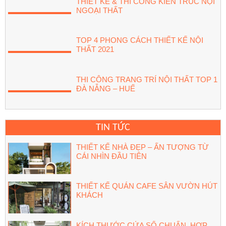
THIẾT KẾ & THI CÔNG KIẾN TRÚC NỘI
NGOẠI THẤT
TOP 4 PHONG CÁCH THIẾT KẾ NỘI
THẤT 2021
THI CÔNG TRANG TRÍ NỘI THẤT TOP 1
ĐÀ NẴNG – HUẾ
TIN TỨC
THIẾT KẾ NHÀ ĐẸP – ẤN TƯỢNG TỪ
CÁI NHÌN ĐẦU TIÊN
THIẾT KẾ QUÁN CAFE SÂN VƯỜN HÚT
KHÁCH
KÍCH THƯỚC CỬA SỔ CHUẨN, HỢP