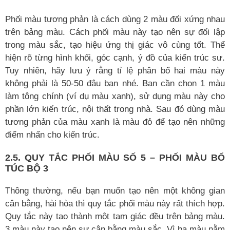
Phối màu tương phản là cách dùng 2 màu đối xứng nhau
trên bảng màu. Cách phối màu này tạo nên sự đối lập
trong màu sắc, tạo hiệu ứng thị giác vô cùng tốt. Thể
hiện rõ từng hình khối, góc cạnh, ý đồ của kiến trúc sư.
Tuy nhiên, hãy lưu ý rằng tỉ lệ phân bổ hai màu này
không phải là 50-50 đâu bạn nhé. Bạn cần chọn 1 màu
làm tông chính (ví dụ màu xanh), sử dụng màu này cho
phần lớn kiến trúc, nội thất trong nhà. Sau đó dùng màu
tương phản của màu xanh là màu đỏ để tạo nên những
điểm nhấn cho kiến trúc.
2.5. QUY TẮC PHỐI MÀU SỐ 5 – PHỐI MÀU BỔ
TÚC BỘ 3
Thông thường, nếu bạn muốn tạo nên một không gian
cân bằng, hài hòa thì quy tắc phối màu này rất thích hợp.
Quy tắc này tạo thành một tam giác đều trên bảng màu.
3 màu này tạo nên sự cân bằng màu sắc. Vì ba màu nằm