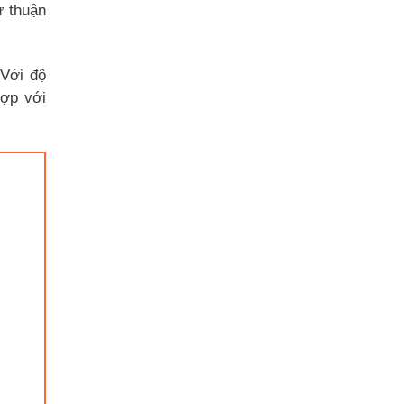
ự thuận
 Với độ
hợp với