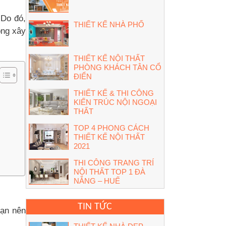
 Do đó,
THIẾT KẾ NHÀ PHỐ
ong xây
THIẾT KẾ NỘI THẤT
PHÒNG KHÁCH TÂN CỔ
ĐIỂN
THIẾT KẾ & THI CÔNG
KIẾN TRÚC NỘI NGOẠI
THẤT
TOP 4 PHONG CÁCH
THIẾT KẾ NỘI THẤT
2021
THI CÔNG TRANG TRÍ
NỘI THẤT TOP 1 ĐÀ
NẴNG – HUẾ
TIN TỨC
bạn nên