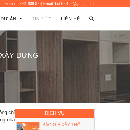
Hotline:
0931 909 377
| Email:
hdt100192@gmail.com
DỰ ÁN
TIN TỨC
LIÊN HỆ
 XÂY DỰNG
ông chỉ
DỊCH VỤ
ựng nhà
BÁO GIÁ XÂY THÔ