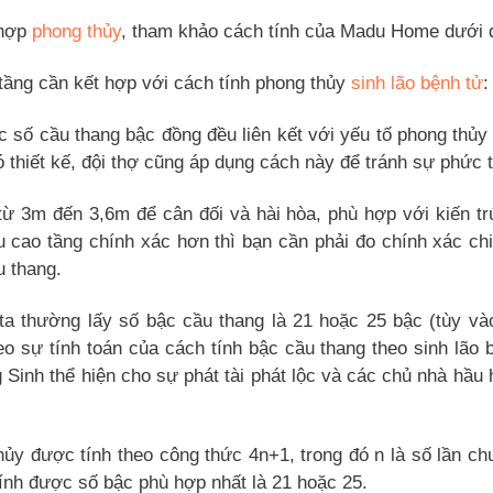
 hợp
phong thủy
, tham khảo cách tính của Madu Home dưới 
 tầng cần kết hợp với cách tính phong thủy
sinh lão bệnh tử
:
c số cầu thang bậc đồng đều liên kết với yếu tố phong thủy
thiết kế, đội thợ cũng áp dụng cách này để tránh sự phức t
từ 3m đến 3,6m để cân đối và hài hòa, phù hợp với kiến tr
u cao tầng chính xác hơn thì bạn cần phải đo chính xác ch
u thang.
ta thường lấy số bậc cầu thang là 21 hoặc 25 bậc (tùy và
o sự tính toán của cách tính bậc cầu thang theo sinh lão 
ng Sinh thể hiện cho sự phát tài phát lộc và các chủ nhà hầu 
ủy được tính theo công thức 4n+1, trong đó n là số lần chu
 tính được số bậc phù hợp nhất là 21 hoặc 25.