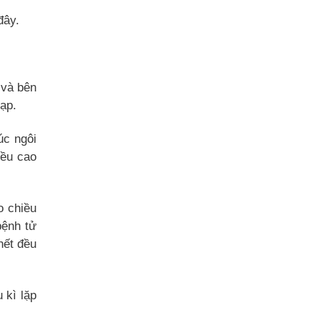
đây.
 và bên
ạp.
úc ngôi
iều cao
o chiều
bệnh tử
hết đều
 kì lặp