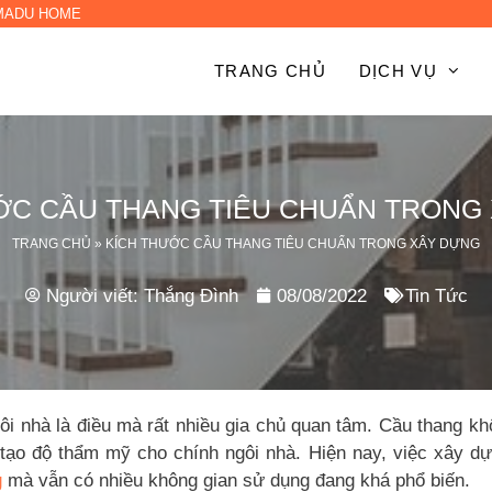
 MADU HOME
TRANG CHỦ
DỊCH VỤ
ỚC CẦU THANG TIÊU CHUẨN TRONG
TRANG CHỦ
»
KÍCH THƯỚC CẦU THANG TIÊU CHUẨN TRONG XÂY DỰNG
Người viết:
Thắng Đình
08/08/2022
Tin Tức
i nhà là điều mà rất nhiều gia chủ quan tâm. Cầu thang kh
 tạo độ thẩm mỹ cho chính ngôi nhà. Hiện nay, việc xây d
g
mà vẫn có nhiều không gian sử dụng đang khá phổ biến.