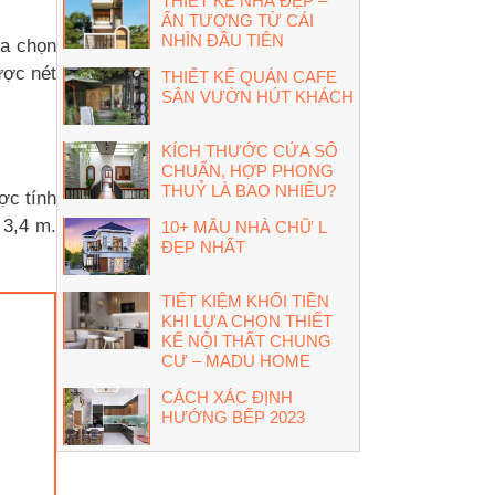
THIẾT KẾ NHÀ ĐẸP –
ẤN TƯỢNG TỪ CÁI
NHÌN ĐẦU TIÊN
ựa chọn
ược nét
THIẾT KẾ QUÁN CAFE
SÂN VƯỜN HÚT KHÁCH
KÍCH THƯỚC CỬA SỔ
CHUẨN, HỢP PHONG
THUỶ LÀ BAO NHIÊU?
ợc tính
 3,4 m.
10+ MẪU NHÀ CHỮ L
ĐẸP NHẤT
TIẾT KIỆM KHỐI TIỀN
KHI LỰA CHỌN THIẾT
KẾ NỘI THẤT CHUNG
CƯ – MADU HOME
CÁCH XÁC ĐỊNH
HƯỚNG BẾP 2023