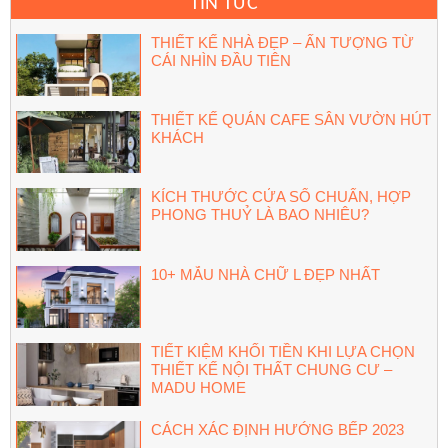
TIN TỨC
THIẾT KẾ NHÀ ĐẸP – ẤN TƯỢNG TỪ
CÁI NHÌN ĐẦU TIÊN
THIẾT KẾ QUÁN CAFE SÂN VƯỜN HÚT
KHÁCH
KÍCH THƯỚC CỬA SỔ CHUẨN, HỢP
PHONG THUỶ LÀ BAO NHIÊU?
10+ MẪU NHÀ CHỮ L ĐẸP NHẤT
TIẾT KIỆM KHỐI TIỀN KHI LỰA CHỌN
THIẾT KẾ NỘI THẤT CHUNG CƯ –
MADU HOME
CÁCH XÁC ĐỊNH HƯỚNG BẾP 2023