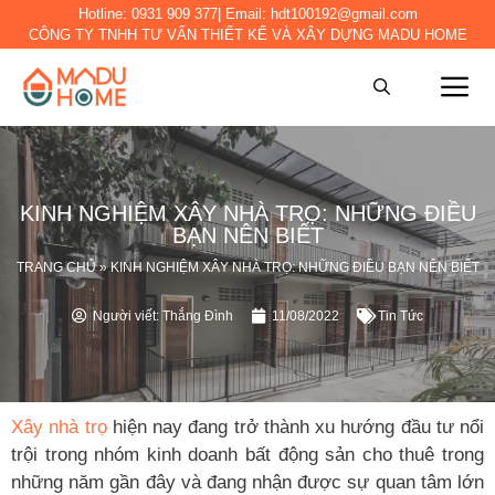
Hotline:
0931 909 377
| Email:
hdt100192@gmail.com
CÔNG TY TNHH TƯ VẤN THIẾT KẾ VÀ XÂY DỰNG MADU HOME
KINH NGHIỆM XÂY NHÀ TRỌ: NHỮNG ĐIỀU
BẠN NÊN BIẾT
TRANG CHỦ
»
KINH NGHIỆM XÂY NHÀ TRỌ: NHỮNG ĐIỀU BẠN NÊN BIẾT
Người viết:
Thắng Đình
11/08/2022
Tin Tức
Xây nhà trọ
hiện nay đang trở thành xu hướng đầu tư nổi
trội trong nhóm kinh doanh bất động sản cho thuê trong
những năm gần đây và đang nhận được sự quan tâm lớn