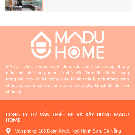
MADU HOME với sứ mệnh đem đến cho khách hàng những
mẫu nhà, nhà hàng, quán cà phê hiện đại nhất, nội thất sang
trọng kết hợp với hệ thống điều khiển thiết bị nhà thông minh
chắc chắn sẽ là sự lựa chọn an tâm của Quý khách khi đến với
chúng tôi.
CÔNG TY TƯ VẤN THIẾT KẾ VÀ XÂY DỰNG MADU
HOME
Văn phòng: 186 Đoàn Khuê, Ngũ Hành Sơn, Đà Nẵng