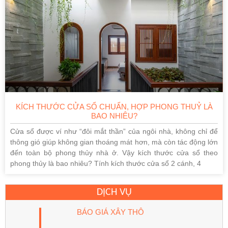
KÍCH THƯỚC CỬA SỔ CHUẨN, HỢP PHONG THUỶ LÀ
BAO NHIÊU?
Cửa sổ được ví như “đôi mắt thần” của ngôi nhà, không chỉ để
thông gió giúp không gian thoáng mát hơn, mà còn tác động lớn
đến toàn bộ phong thủy nhà ở. Vậy kích thước cửa sổ theo
phong thủy là bao nhiêu? Tính kích thước cửa sổ 2 cánh, 4
DỊCH VỤ
BÁO GIÁ XÂY THÔ