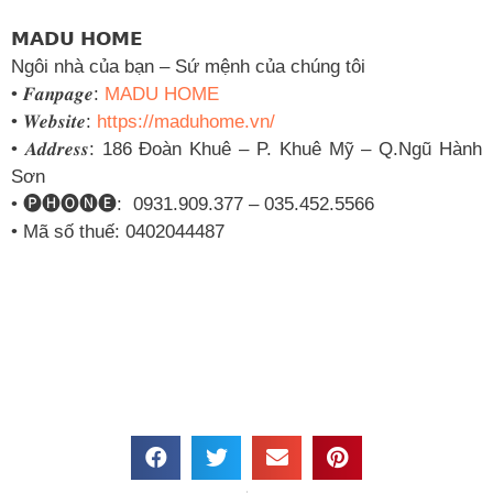
𝗠𝗔𝗗𝗨 𝗛𝗢𝗠𝗘
Ngôi nhà của bạn – Sứ mệnh của chúng tôi
• 𝑭𝒂𝒏𝒑𝒂𝒈𝒆:
MADU HOME
• 𝑾𝒆𝒃𝒔𝒊𝒕𝒆:
https://maduhome.vn/
• 𝑨𝒅𝒅𝒓𝒆𝒔𝒔: 186 Đoàn Khuê – P. Khuê Mỹ – Q.Ngũ Hành
Sơn
• 🅟🅗🅞🅝🅔: 0931.909.377 – 035.452.5566
• Mã số thuế: 0402044487