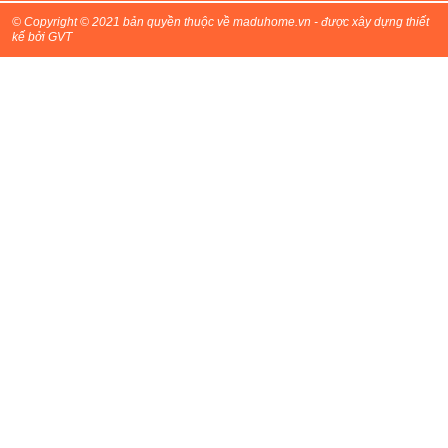
© Copyright © 2021 bản quyền thuộc về maduhome.vn - được xây dựng thiết
kế bởi GVT