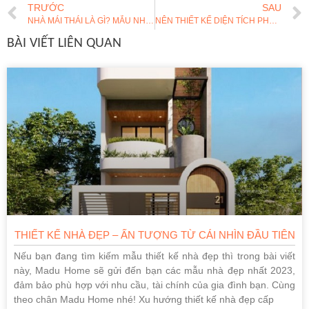
TRƯỚC
SAU
NHÀ MÁI THÁI LÀ GÌ? MẪU NHÀ CẤP 4 MÁI THÁI, NHÀ ỐNG 2 TẦNG MÁI THÁI, NHÀ 3 TẦNG MÁI THÁI ĐẸP NHẤT
NÊN THIẾT KẾ DIỆN TÍCH PHÒNG KHÁCH BAO NHIÊU M2? KÍCH THƯỚC PHÒNG KHÁCH TIÊU CHUẨN HIỆN NAY
BÀI VIẾT LIÊN QUAN
THIẾT KẾ NHÀ ĐẸP – ẤN TƯỢNG TỪ CÁI NHÌN ĐẦU TIÊN
Nếu bạn đang tìm kiếm mẫu thiết kế nhà đẹp thì trong bài viết
này, Madu Home sẽ gửi đến bạn các mẫu nhà đẹp nhất 2023,
đảm bảo phù hợp với nhu cầu, tài chính của gia đình bạn. Cùng
theo chân Madu Home nhé! Xu hướng thiết kế nhà đẹp cấp