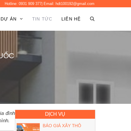
Hotline:
0931 909 377
| Email:
hdt100192@gmail.com
DỰ ÁN
TIN TỨC
LIÊN HỆ
QUỐC
ia đình
DỊCH VỤ
mình.
BÁO GIÁ XÂY THÔ