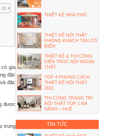
THIẾT KẾ NHÀ PHỐ
THIẾT KẾ NỘI THẤT
PHÒNG KHÁCH TÂN CỔ
ĐIỂN
THIẾT KẾ & THI CÔNG
KIẾN TRÚC NỘI NGOẠI
có gia
THẤT
ững đặc
TOP 4 PHONG CÁCH
 và đặc
THIẾT KẾ NỘI THẤT
2021
THI CÔNG TRANG TRÍ
NỘI THẤT TOP 1 ĐÀ
ng được
NẴNG – HUẾ
TIN TỨC
p trung