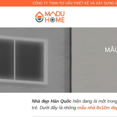
CÔNG TY TNHH TƯ VẤN THIẾT KẾ VÀ XÂY DỰNG
MẪU
Nhà đẹp Hàn Quốc
hiện đang là một trong
trẻ. Dưới đây là những
mẫu nhà 8x12m đẹ