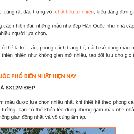
ốc cũng rất đặc trưng với
chất liệu tự nhiên
, kiểu dáng đơn gi
ong cách hiện đại, những mẫu nhà đẹp Hàn Quốc như nhà cấ
hiều người lựa chọn.
 thể là kết cấu, phong cách trang trí, cách sử dụng mẫu nộ
 thiên nhiên như không gian mở nhiều, tạo đối lưu cho gió 
ỐC PHỔ BIẾN NHẤT HIỆN NAY
HÀ 8X12M ĐẸP
m màu được lựa chọn nhiều nhất khi thiết kế theo phong c
 tường, bạn có thể khéo léo dùng những gam màu nhẹ nh
không gian đồng nhất và vô cùng ấm áp.