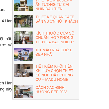
THIẾT KẾ NHÀ ĐẸP –
ẤN TƯỢNG TỪ CÁI
NHÌN ĐẦU TIÊN
ản.
THIẾT KẾ QUÁN CAFE
p 4 Hàn
SÂN VƯỜN HÚT KHÁCH
KÍCH THƯỚC CỬA SỔ
CHUẨN, HỢP PHONG
i thất,
THUỶ LÀ BAO NHIÊU?
tươi và
10+ MẪU NHÀ CHỮ L
ĐẸP NHẤT
TIẾT KIỆM KHỐI TIỀN
KHI LỰA CHỌN THIẾT
KẾ NỘI THẤT CHUNG
CƯ – MADU HOME
ách Hàn
CÁCH XÁC ĐỊNH
àng này
HƯỚNG BẾP 2023