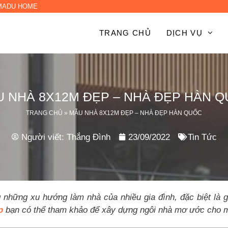
 MADU HOME
TRANG CHỦ
DỊCH VỤ
 NHÀ 8X12M ĐẸP – NHÀ ĐẸP HÀN 
TRANG CHỦ
»
MẪU NHÀ 8X12M ĐẸP – NHÀ ĐẸP HÀN QUỐC
Người viết:
Thắng Đình
23/09/2022
Tin Tức
 những xu hướng làm nhà của nhiều gia đình, đặc biệt là g
p
bạn có thể tham khảo để xây dựng ngôi nhà mơ ước cho 