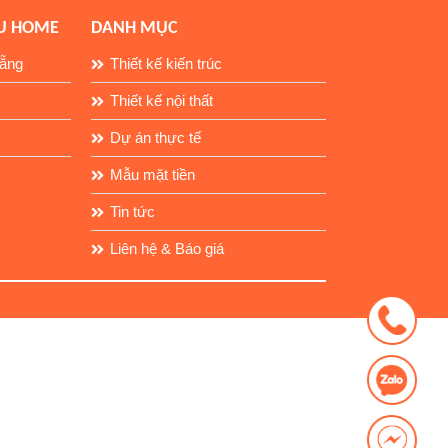
DU HOME
DANH MỤC
Nẵng
Thiết kế kiến trúc
Thiết kế nội thất
Dự án thực tế
Mẫu mặt tiền
Tin tức
Liên hệ & Báo giá