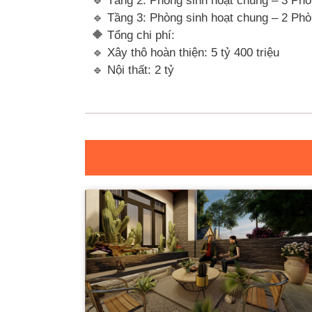
🔹 Tầng 2: Phòng sinh hoạt chung – 3 Ph
🔹 Tầng 3: Phòng sinh hoạt chung – 2 Ph
🔶 Tổng chi phí:
🔹 Xây thô hoàn thiện: 5 tỷ 400 triệu
🔹 Nội thất: 2 tỷ