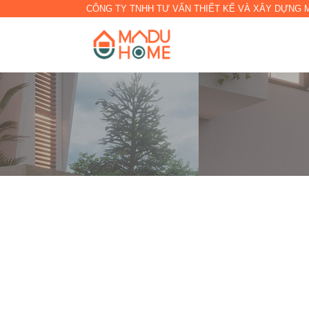
CÔNG TY TNHH TƯ VẤN THIẾT KẾ VÀ XÂY DỰNG