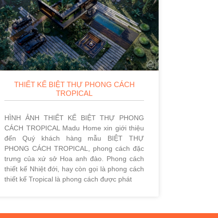
THIẾT KẾ BIỆT THỰ PHONG CÁCH
TROPICAL
HÌNH ẢNH THIẾT KẾ BIỆT THỰ PHONG
CÁCH TROPICAL Madu Home xin giới thiệu
đến Quý khách hàng mẫu BIỆT THỰ
PHONG CÁCH TROPICAL, phong cách đặc
trưng của xứ sở Hoa anh đào. Phong cách
thiết kế Nhiệt đới, hay còn gọi là phong cách
thiết kế Tropical là phong cách được phát