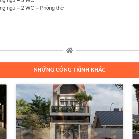
òng ngủ – 3 WC
òng ngủ – 2 WC – Phòng thờ
NHỮNG CÔNG TRÌNH KHÁC