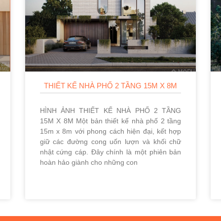
THIẾT KẾ NHÀ PHỐ 2 TẦNG 15M X 8M
HÌNH ẢNH THIẾT KẾ NHÀ PHỐ 2 TẦNG
15M X 8M Một bản thiết kế nhà phố 2 tầng
15m x 8m với phong cách hiện đại, kết hợp
giữ các đường cong uốn lượn và khối chữ
nhật cứng cáp. Đây chính là một phiên bản
hoàn hảo giành cho những con