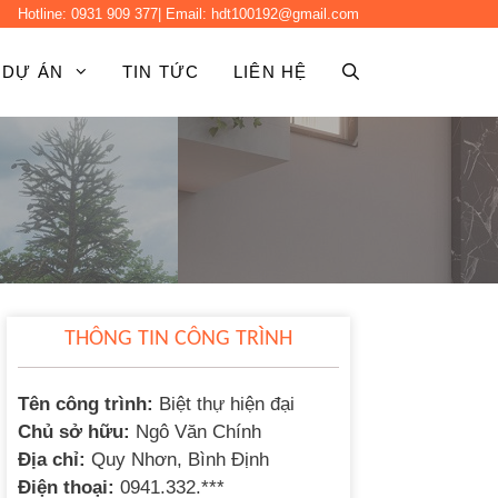
Hotline:
0931 909 377
| Email:
hdt100192@gmail.com
DỰ ÁN
TIN TỨC
LIÊN HỆ
THÔNG TIN CÔNG TRÌNH
Tên công trình:
Biệt thự hiện đại
Chủ sở hữu:
Ngô Văn Chính
Địa chỉ:
Quy Nhơn, Bình Định
Điện thoại:
0941.332.***