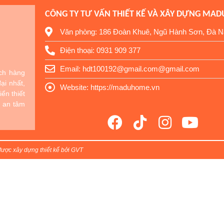
CÔNG TY TƯ VẤN THIẾT KẾ VÀ XÂY DỰNG MA
Văn phòng: 186 Đoàn Khuê, Ngũ Hành Sơn, Đà 
Điện thoại: 0931 909 377
Email: hdt100192@gmail.com@gmail.com
ch hàng
ại nhất,
Website: https://maduhome.vn
iển thiết
n an tâm
ược xây dựng thiết kế bởi GVT