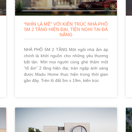
“NHÌN LÀ MÊ” VỚI KIẾN TRÚC NHÀ PHỐ
5M 2 TẦNG HIỆN ĐẠI, TIỆN NGHI TẠI ĐÀ
NẴNG
NHÀ PHỐ 5M 2 TẦNG Một ngôi nhà ấm áp
chính là khởi nguồn cho những yêu thương
bất tận. Mời mọi người cùng ghé thăm một
“tổ ấm” 2 tầng hiện đại, tràn ngập ánh sáng
được Madu Home thực hiện trong thời gian
gần đây. Trên lô đất 5m x 19m, kiến trúc