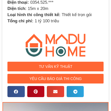
Điện thoại:
0354.525.***
Diện tích:
15m x 20m
Loại hình thi công thiết kế:
Thiết kế trọn gói
Tổng chi phí:
1 tỷ 100 triệu
TƯ VẤN KỸ THUẬT
YÊU CẦU BÁO GIÁ THI CÔNG