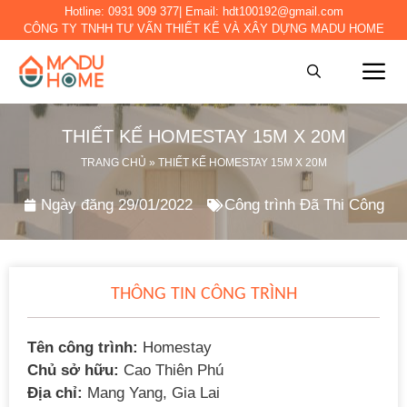
Hotline:
0931 909 377
| Email:
hdt100192@gmail.com
CÔNG TY TNHH TƯ VẤN THIẾT KẾ VÀ XÂY DỰNG MADU HOME
THIẾT KẾ HOMESTAY 15M X 20M
TRANG CHỦ
»
THIẾT KẾ HOMESTAY 15M X 20M
Ngày đăng
29/01/2022
Công trình Đã Thi Công
THÔNG TIN CÔNG TRÌNH
Tên công trình:
Homestay
Chủ sở hữu:
Cao Thiên Phú
Địa chỉ:
Mang Yang, Gia Lai