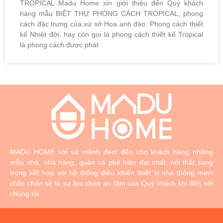
TROPICAL Madu Home xin giới thiệu đến Quý khách
hàng mẫu BIỆT THỰ PHONG CÁCH TROPICAL, phong
cách đặc trưng của xứ sở Hoa anh đào. Phong cách thiết
kế Nhiệt đới, hay còn gọi là phong cách thiết kế Tropical
là phong cách được phát
MADU HOME với sứ mệnh đem đến cho khách hàng những
mẫu nhà, nhà hàng, quán cà phê hiện đại nhất, nội thất sang
trọng kết hợp với hệ thống điều khiển thiết bị nhà thông minh
chắc chắn sẽ là sự lựa chọn an tâm của Quý khách khi đến với
chúng tôi.