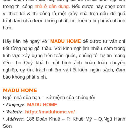
trong thi công
nhà ở dân dụng
. Nếu được hãy chọn đơn
vị thiết kế & thi công là một (xây nhà trọn gói) để quá
trình làm nhà được thống nhất, tiết kiệm chi phí và nhanh
hơn.
Hãy liên hệ ngay với
MADU HOME
để được tư vấn chi
tiết từng hạng gói thầu. Với kinh nghiệm nhiều năm trong
lĩnh vực xây dựng trên toàn quốc, chúng tôi tự tin mang
đến cho Quý khách một hình ảnh hoàn toàn chuyên
nghiệp, uy tín, trách nhiệm và tiết kiệm ngân sách, đảm
bảo không phát sinh.
𝗠𝗔𝗗𝗨 𝗛𝗢𝗠𝗘
Ngôi nhà của bạn – Sứ mệnh của chúng tôi
• 𝑭𝒂𝒏𝒑𝒂𝒈𝒆:
MADU HOME
• 𝑾𝒆𝒃𝒔𝒊𝒕𝒆:
https://maduhome.vn/
• 𝑨𝒅𝒅𝒓𝒆𝒔𝒔: 186 Đoàn Khuê – P. Khuê Mỹ – Q.Ngũ Hành
Sơn