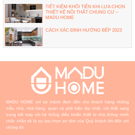
TIẾT KIỆM KHỐI TIỀN KHI LỰA CHỌN
THIẾT KẾ NỘI THẤT CHUNG CƯ –
MADU HOME
CÁCH XÁC ĐỊNH HƯỚNG BẾP 2023
MADU HOME với sứ mệnh đem đến cho khách hàng những
mẫu nhà, nhà hàng, quán cà phê hiện đại nhất, nội thất sang
trọng kết hợp với hệ thống điều khiển thiết bị nhà thông minh
chắc chắn sẽ là sự lựa chọn an tâm của Quý khách khi đến với
chúng tôi.