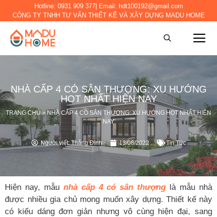
Hotline:
0931 909 377
| Email:
hdt100192@gmail.com
CÔNG TY TNHH TƯ VẤN THIẾT KẾ VÀ XÂY DỰNG MADU HOME
NHÀ CẤP 4 CÓ SÂN THƯỢNG: XU HƯỚNG
HOT NHẤT HIỆN NAY
TRANG CHỦ
»
NHÀ CẤP 4 CÓ SÂN THƯỢNG: XU HƯỚNG HOT NHẤT HIỆN
NAY
Người viết:
Thắng Đình
13/08/2022
Tin Tức
Hiện nay, mẫu
nhà cấp 4 có sân thượng
là mẫu nhà
được nhiều gia chủ mong muốn xây dựng. Thiết kế này
có kiểu dáng đơn giản nhưng vô cùng hiện đại, sang