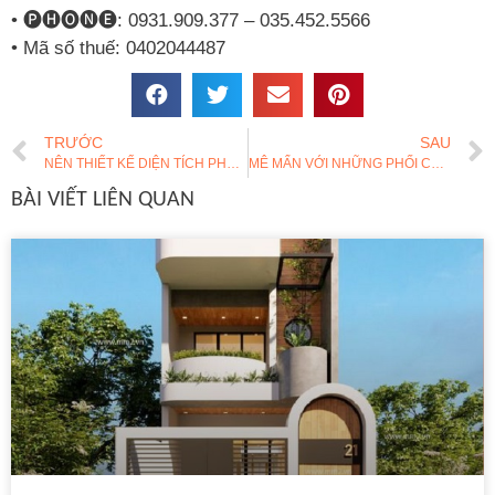
• 🅟🅗🅞🅝🅔: 0931.909.377 – 035.452.5566
• Mã số thuế: 0402044487
TRƯỚC
SAU
NÊN THIẾT KẾ DIỆN TÍCH PHÒNG KHÁCH BAO NHIÊU M2? KÍCH THƯỚC PHÒNG KHÁCH TIÊU CHUẨN HIỆN NAY
MÊ MẨN VỚI NHỮNG PHỐI CẢNH NHÀ PHỐ ĐẸP MÃN NHÃN
BÀI VIẾT LIÊN QUAN