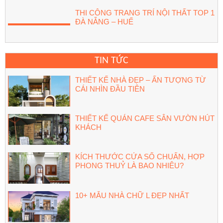
THI CÔNG TRANG TRÍ NỘI THẤT TOP 1
ĐÀ NẴNG – HUẾ
TIN TỨC
THIẾT KẾ NHÀ ĐẸP – ẤN TƯỢNG TỪ
CÁI NHÌN ĐẦU TIÊN
THIẾT KẾ QUÁN CAFE SÂN VƯỜN HÚT
KHÁCH
KÍCH THƯỚC CỬA SỔ CHUẨN, HỢP
PHONG THUỶ LÀ BAO NHIÊU?
10+ MẪU NHÀ CHỮ L ĐẸP NHẤT