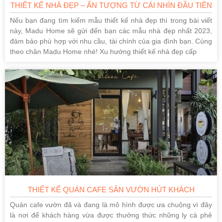
THIẾT KẾ NHÀ ĐẸP – ẤN TƯỢNG TỪ CÁI NHÌN ĐẦU TIÊN
Nếu bạn đang tìm kiếm mẫu thiết kế nhà đẹp thì trong bài viết
này, Madu Home sẽ gửi đến bạn các mẫu nhà đẹp nhất 2023,
đảm bảo phù hợp với nhu cầu, tài chính của gia đình bạn. Cùng
theo chân Madu Home nhé! Xu hướng thiết kế nhà đẹp cấp
THIẾT KẾ QUÁN CAFE SÂN VƯỜN HÚT KHÁCH
Quán cafe vườn đã và đang là mô hình được ưa chuộng vì đây
là nơi để khách hàng vừa được thưởng thức những ly cà phê