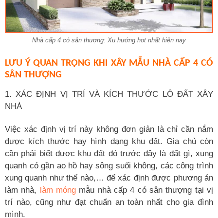
Nhà cấp 4 có sân thượng: Xu hướng hot nhất hiện nay
LƯU Ý QUAN TRỌNG KHI XÂY MẪU NHÀ CẤP 4 CÓ
SÂN THƯỢNG
1. XÁC ĐỊNH VỊ TRÍ VÀ KÍCH THƯỚC LÔ ĐẤT XÂY
NHÀ
Việc xác định vị trí này không đơn giản là chỉ cần nắm
được kích thước hay hình dạng khu đất. Gia chủ còn
cần phải biết được khu đất đó trước đây là đất gì, xung
quanh có gần ao hồ hay sông suối không, các công trình
xung quanh như thế nào,… để xác định được phương án
làm nhà,
làm móng
mẫu nhà cấp 4 có sân thượng tại vị
trí nào, cũng như đạt chuẩn an toàn nhất cho gia đình
mình.