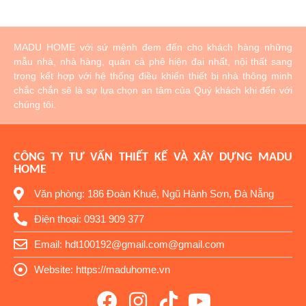
MADU HOME với sứ mệnh đem đến cho khách hàng những
mẫu nhà, nhà hàng, quán cà phê hiện đại nhất, nội thất sang
trọng kết hợp với hệ thống điều khiển thiết bị nhà thông minh
chắc chắn sẽ là sự lựa chọn an tâm của Quý khách khi đến với
chúng tôi.
CÔNG TY TƯ VẤN THIẾT KẾ VÀ XÂY DỰNG MADU
HOME
Văn phòng: 186 Đoàn Khuê, Ngũ Hành Sơn, Đà Nẵng
Điện thoại: 0931 909 377
Email: hdt100192@gmail.com@gmail.com
Website: https://maduhome.vn