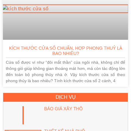
KÍCH THƯỚC CỬA SỔ CHUẨN, HỢP PHONG THUỶ LÀ
BAO NHIÊU?
Cửa sổ được ví như “đôi mắt thần” của ngôi nhà, không chỉ để
thông gió giúp không gian thoáng mát hơn, mà còn tác động lớn
đến toàn bộ phong thủy nhà ở. Vậy kích thước cửa sổ theo
phong thủy là bao nhiêu? Tính kích thước cửa sổ 2 cánh, 4
DỊCH VỤ
BÁO GIÁ XÂY THÔ