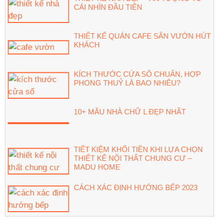
CÁI NHÌN ĐẦU TIÊN
THIẾT KẾ QUÁN CAFE SÂN VƯỜN HÚT
KHÁCH
KÍCH THƯỚC CỬA SỔ CHUẨN, HỢP
PHONG THUỶ LÀ BAO NHIÊU?
10+ MẪU NHÀ CHỮ L ĐẸP NHẤT
TIẾT KIỆM KHỐI TIỀN KHI LỰA CHỌN
THIẾT KẾ NỘI THẤT CHUNG CƯ –
MADU HOME
CÁCH XÁC ĐỊNH HƯỚNG BẾP 2023