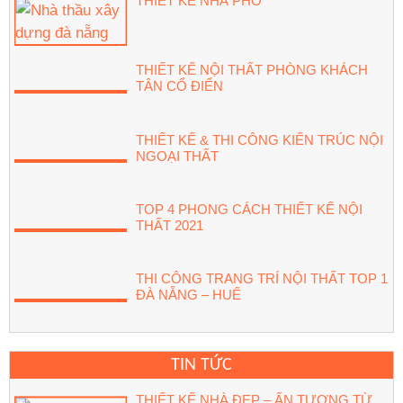
THIẾT KẾ NHÀ PHỐ
THIẾT KẾ NỘI THẤT PHÒNG KHÁCH
TÂN CỔ ĐIỂN
THIẾT KẾ & THI CÔNG KIẾN TRÚC NỘI
NGOẠI THẤT
TOP 4 PHONG CÁCH THIẾT KẾ NỘI
THẤT 2021
THI CÔNG TRANG TRÍ NỘI THẤT TOP 1
ĐÀ NẴNG – HUẾ
TIN TỨC
THIẾT KẾ NHÀ ĐẸP – ẤN TƯỢNG TỪ