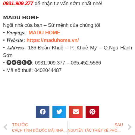
0931.909.377
để nhận tư vấn sớm nhất nhé!
𝗠𝗔𝗗𝗨 𝗛𝗢𝗠𝗘
Ngôi nhà của bạn – Sứ mệnh của chúng tôi
• 𝑭𝒂𝒏𝒑𝒂𝒈𝒆:
MADU HOME
• 𝑾𝒆𝒃𝒔𝒊𝒕𝒆:
https://maduhome.vn/
• 𝑨𝒅𝒅𝒓𝒆𝒔𝒔: 186 Đoàn Khuê – P. Khuê Mỹ – Q.Ngũ Hành
Sơn
• 🅟🅗🅞🅝🅔: 0931.909.377 – 035.452.5566
• Mã số thuế: 0402044487
TRƯỚC
SAU
CÁCH TÍNH ĐỘ DỐC MÁI NHÀ CHUẨN KỸ THUẬT CÓ THỂ BẠN CHƯA BIẾT
NGUYÊN TẮC THIẾT KẾ PHÒNG THỜ CÓ THỂ BẠN CHƯA BIẾT