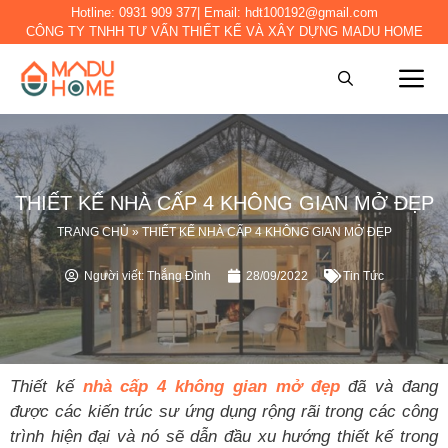
Hotline:
0931 909 377
| Email:
hdt100192@gmail.com
CÔNG TY TNHH TƯ VẤN THIẾT KẾ VÀ XÂY DỰNG MADU HOME
THIẾT KẾ NHÀ CẤP 4 KHÔNG GIAN MỞ ĐẸP
TRANG CHỦ
»
THIẾT KẾ NHÀ CẤP 4 KHÔNG GIAN MỞ ĐẸP
Người viết:
Thắng Đình
28/09/2022
Tin Tức
Thiết kế
nhà cấp 4 không gian mở đẹp
đã và đang
được các kiến trúc sư ứng dụng rộng rãi trong các công
trình hiện đại và nó sẽ dẫn đầu xu hướng thiết kế trong