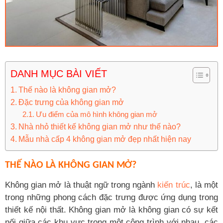
DANH MỤC BÀI VIẾT
Thế nào là không gian mở?
Đặc trưng của không gian mở
Ưu điểm của mô hình không gian mở
Nhà nhỏ thiết kế không gian mở như thế nào?
Mẫu nhà cấp 4 không gian mở đẹp nhất hiện nay
THẾ NÀO LÀ KHÔNG GIAN MỞ?
Không gian mở là thuật ngữ trong ngành
kiến trúc
, là một
trong những phong cách đặc trưng được ứng dụng trong
thiết kế nội thất. Không gian mở là không gian có sự kết
nối giữa các khu vực trong một công trình với nhau, các