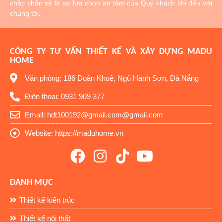
chắc chắn sẽ là sự lựa chọn an tâm của Quý khách khi đến với
chúng tôi.
CÔNG TY TƯ VẤN THIẾT KẾ VÀ XÂY DỰNG MADU
HOME
Văn phòng: 186 Đoàn Khuê, Ngũ Hành Sơn, Đà Nẵng
Điện thoại: 0931 909 377
Email: hdt100192@gmail.com@gmail.com
Website: https://maduhome.vn
DANH MỤC
Thiết kế kiến trúc
Thiết kế nội thất