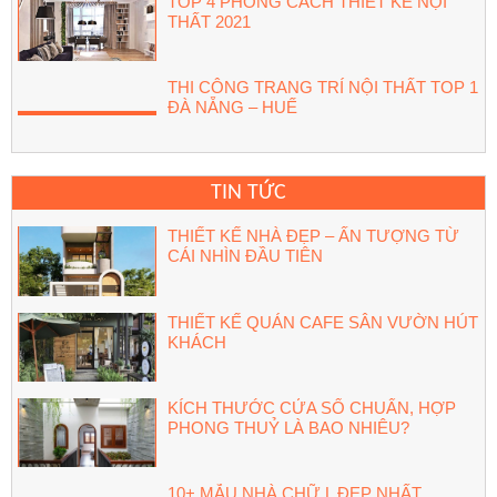
TOP 4 PHONG CÁCH THIẾT KẾ NỘI
THẤT 2021
THI CÔNG TRANG TRÍ NỘI THẤT TOP 1
ĐÀ NẴNG – HUẾ
TIN TỨC
THIẾT KẾ NHÀ ĐẸP – ẤN TƯỢNG TỪ
CÁI NHÌN ĐẦU TIÊN
THIẾT KẾ QUÁN CAFE SÂN VƯỜN HÚT
KHÁCH
KÍCH THƯỚC CỬA SỔ CHUẨN, HỢP
PHONG THUỶ LÀ BAO NHIÊU?
10+ MẪU NHÀ CHỮ L ĐẸP NHẤT