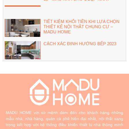
TIẾT KIỆM KHỐI TIỀN KHI LỰA CHỌN
THIẾT KẾ NỘI THẤT CHUNG CƯ –
MADU HOME
CÁCH XÁC ĐỊNH HƯỚNG BẾP 2023
MADU HOME với sứ mệnh đem đến cho khách hàng những
mẫu nhà, nhà hàng, quán cà phê hiện đại nhất, nội thất sang
trọng kết hợp với hệ thống điều khiển thiết bị nhà thông minh