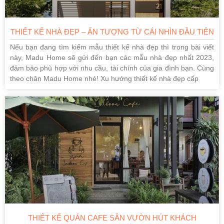
THIẾT KẾ NHÀ ĐẸP – ẤN TƯỢNG TỪ CÁI NHÌN ĐẦU TIÊN
Nếu bạn đang tìm kiếm mẫu thiết kế nhà đẹp thì trong bài viết
này, Madu Home sẽ gửi đến bạn các mẫu nhà đẹp nhất 2023,
đảm bảo phù hợp với nhu cầu, tài chính của gia đình bạn. Cùng
theo chân Madu Home nhé! Xu hướng thiết kế nhà đẹp cấp
THIẾT KẾ QUÁN CAFE SÂN VƯỜN HÚT KHÁCH