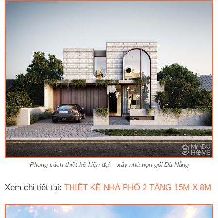
Phong cách thiết kế hiện đại – xây nhà trọn gói Đà Nẵng
Xem chi tiết tại:
THIẾT KẾ NHÀ PHỐ 2 TẦNG 15M X 8M