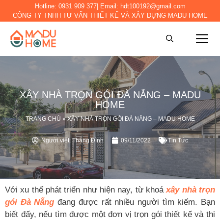
Hotline:
0931 909 377
| Email:
hdt100192@gmail.com
CÔNG TY TNHH TƯ VẤN THIẾT KẾ VÀ XÂY DỰNG MADU HOME
XÂY NHÀ TRỌN GÓI ĐÀ NẴNG – MADU
HOME
TRANG CHỦ
»
XÂY NHÀ TRỌN GÓI ĐÀ NẴNG – MADU HOME
Người viết:
Thắng Đình
09/11/2022
Tin Tức
Với xu thế phát triển như hiện nay, từ khoá
xây nhà trọn
gói Đà Nẵng
đang được rất nhiều người tìm kiếm. Bạn
biết đấy, nếu tìm được một đơn vị trọn gói thiết kế và thi