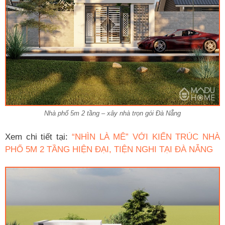
Nhà phố 5m 2 tầng – xây nhà trọn gói Đà Nẵng
Xem chi tiết tại:
“NHÌN LÀ MÊ” VỚI KIẾN TRÚC NHÀ
PHỐ 5M 2 TẦNG HIỆN ĐẠI, TIỆN NGHI TẠI ĐÀ NẴNG