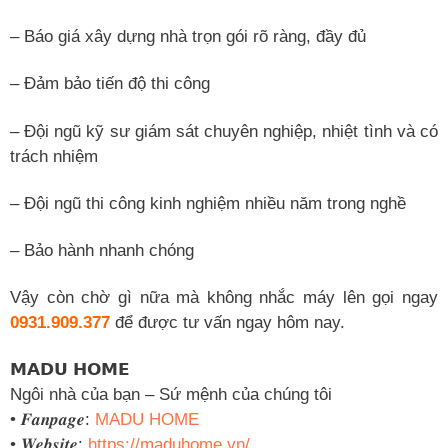
– Báo giá xây dựng nhà trọn gói rõ ràng, đầy đủ
– Đảm bảo tiến độ thi công
– Đội ngũ kỹ sư giám sát chuyên nghiệp, nhiệt tình và có
trách nhiệm
– Đội ngũ thi công kinh nghiệm nhiều năm trong nghề
– Bảo hành nhanh chóng
Vậy còn chờ gì nữa mà không nhắc máy lên gọi ngay
0931.909.377
để được tư vấn ngay hôm nay.
𝗠𝗔𝗗𝗨 𝗛𝗢𝗠𝗘
Ngôi nhà của bạn – Sứ mệnh của chúng tôi
• 𝑭𝒂𝒏𝒑𝒂𝒈𝒆:
MADU HOME
• 𝑾𝒆𝒃𝒔𝒊𝒕𝒆:
https://maduhome.vn/