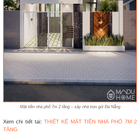
Mặt tiền nhà phố 7m 2 tầng – xây nhà trọn gói Đà Nẵng
Xem chi tiết tại:
THIẾT KẾ MẶT TIỀN NHÀ PHỐ 7M 2
TẦNG