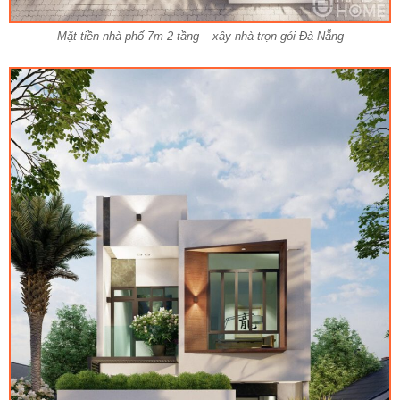
Mặt tiền nhà phố 7m 2 tầng – xây nhà trọn gói Đà Nẵng