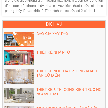
thông gió giúp không gian thoáng mát hơn, mà còn tác động lớn
đến toàn bộ phong thủy nhà ở. Vậy kích thước cửa sổ theo
phong thủy là bao nhiêu? Tính kích thước cửa sổ 2 cánh, 4
DỊCH VỤ
BÁO GIÁ XÂY THÔ
THIẾT KẾ NHÀ PHỐ
THIẾT KẾ NỘI THẤT PHÒNG KHÁCH
TÂN CỔ ĐIỂN
THIẾT KẾ & THI CÔNG KIẾN TRÚC NỘI
NGOẠI THẤT