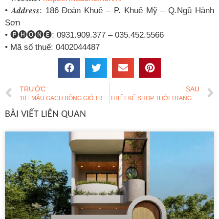
• 𝑨𝒅𝒅𝒓𝒆𝒔𝒔: 186 Đoàn Khuê – P. Khuê Mỹ – Q.Ngũ Hành
Sơn
• 🅟🅗🅞🅝🅔: 0931.909.377 – 035.452.5566
• Mã số thuế: 0402044487
TRƯỚC
SAU
10+ MẪU GẠCH BÔNG GIÓ TRANG TRÍ ĐẸP NHẤT HIỆN NAY
THIẾT KẾ SHOP THỜI TRANG NHỎ XINH | MADU HOME
BÀI VIẾT LIÊN QUAN