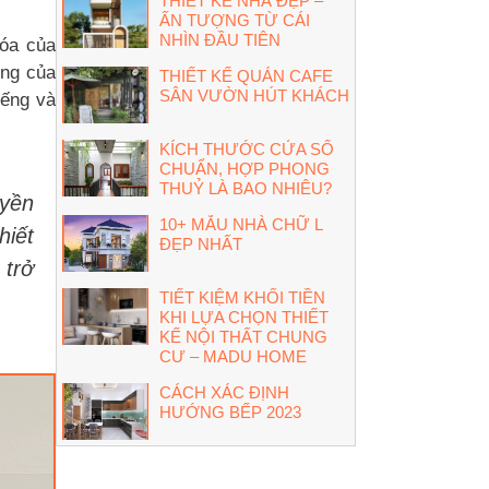
THIẾT KẾ NHÀ ĐẸP –
ẤN TƯỢNG TỪ CÁI
NHÌN ĐẦU TIÊN
hóa của
ưng của
THIẾT KẾ QUÁN CAFE
SÂN VƯỜN HÚT KHÁCH
iếng và
KÍCH THƯỚC CỬA SỔ
CHUẨN, HỢP PHONG
THUỶ LÀ BAO NHIÊU?
uyền
10+ MẪU NHÀ CHỮ L
hiết
ĐẸP NHẤT
 trở
TIẾT KIỆM KHỐI TIỀN
KHI LỰA CHỌN THIẾT
KẾ NỘI THẤT CHUNG
CƯ – MADU HOME
CÁCH XÁC ĐỊNH
HƯỚNG BẾP 2023