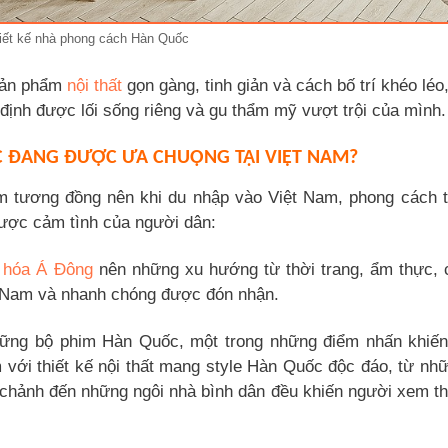
iết kế nhà phong cách Hàn Quốc
 sản phẩm
nội thất
gọn gàng, tinh giản và cách bố trí khéo léo
định được lối sống riêng và gu thẩm mỹ vượt trội của mình.
C ĐANG ĐƯỢC ƯA CHUỘNG TẠI VIỆT NAM?
 tương đồng nên khi du nhập vào Việt Nam, phong cách t
ược cảm tình của người dân:
 hóa Á Đông
nên những xu hướng từ thời trang, ẩm thực, 
t Nam và nhanh chóng được đón nhận.
hững bộ phim Hàn Quốc, một trong những điểm nhấn khiế
m với thiết kế nội thất mang style Hàn Quốc độc đáo, từ nh
 chảnh đến những ngôi nhà bình dân đều khiến người xem t