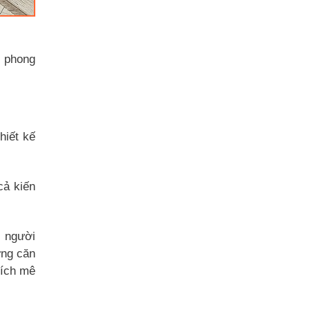
, phong
hiết kế
cả kiến
n người
ững căn
hích mê