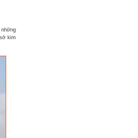
g những
 sở kim